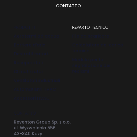
CONTATTO
PRODOTTI
REPARTO TECNICO
Aerotermi ad acqua
File da scaricare
Barriere d’aria
Calcolatore del carico
termico
Destratificatori
Modulo per la
Recuperatori
segnalazione dei
reclami
Climatizzatori
Ventilatori industriali
Automatismi HVAC
Accessori HVAC
CONTATTO
Reventon Group Sp. z o.o.
ul. Wyzwolenia 556
43-340 Kozy