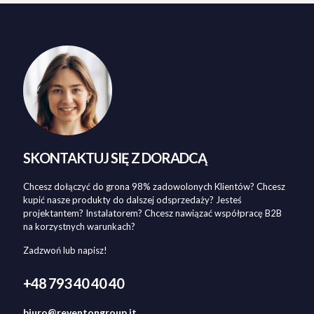
SKONTAKTUJ SIĘ Z DORADCĄ
Chcesz dołączyć do grona 98% zadowolonych Klientów? Chcesz
kupić nasze produkty do dalszej odsprzedaży? Jesteś
projektantem? Instalatorem? Chcesz nawiązać współpracę B2B
na korzystnych warunkach?
Zadzwoń lub napisz!
+48 793 40 40 40
biuro@reventongroup.it