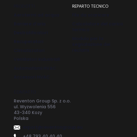
PRODOTTI
REPARTO TECNICO
Aerotermi ad acqua
File da scaricare
Barriere d’aria
Calcolatore del carico
termico
Destratificatori
Modulo per la
Recuperatori
segnalazione dei
reclami
Climatizzatori
Ventilatori industriali
Automatismi HVAC
Accessori HVAC
CONTATTO
Reventon Group Sp. z o.o.
ul. Wyzwolenia 556
43-340 Kozy
Polska
export@reventongroup.eu
+48 793 40 40 40