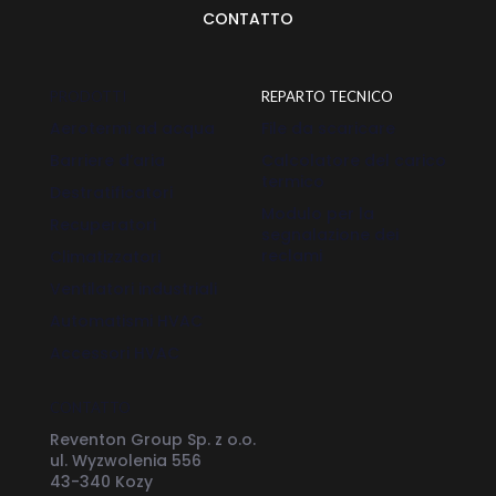
CONTATTO
PRODOTTI
REPARTO TECNICO
Aerotermi ad acqua
File da scaricare
Barriere d’aria
Calcolatore del carico
termico
Destratificatori
Modulo per la
Recuperatori
segnalazione dei
reclami
Climatizzatori
Ventilatori industriali
Automatismi HVAC
Accessori HVAC
CONTATTO
Reventon Group Sp. z o.o.
ul. Wyzwolenia 556
43-340 Kozy