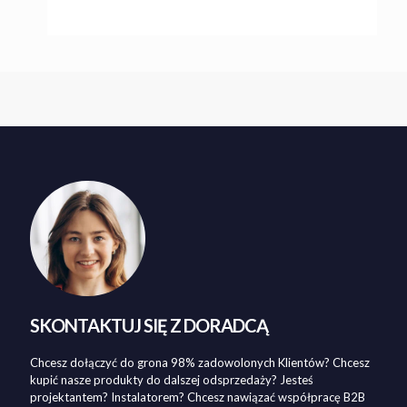
SKONTAKTUJ SIĘ Z DORADCĄ
Chcesz dołączyć do grona 98% zadowolonych Klientów? Chcesz
kupić nasze produkty do dalszej odsprzedaży? Jesteś
projektantem? Instalatorem? Chcesz nawiązać współpracę B2B