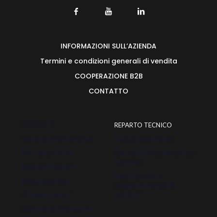
INFORMAZIONI SULL’AZIENDA
Termini e condizioni generali di vendita
COOPERAZIONE B2B
CONTATTO
PRODOTTI
REPARTO TECNICO
Aerotermi ad acqua
File da scaricare
Barriere d’aria
Calcolatore del carico
termico
Destratificatori
Modulo per la
Recuperatori
segnalazione dei
reclami
Climatizzatori
Ventilatori industriali