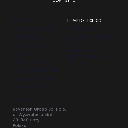
CONTATTO
PRODOTTI
REPARTO TECNICO
Aerotermi ad acqua
File da scaricare
Barriere d’aria
Calcolatore del carico
termico
Destratificatori
Modulo per la
Recuperatori
segnalazione dei
reclami
Climatizzatori
Ventilatori industriali
Automatismi HVAC
Accessori HVAC
CONTATTO
Reventon Group Sp. z o.o.
ul. Wyzwolenia 556
43-340 Kozy
Polska