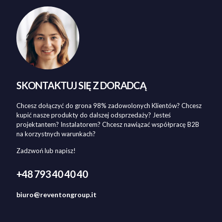
SKONTAKTUJ SIĘ Z DORADCĄ
Chcesz dołączyć do grona 98% zadowolonych Klientów? Chcesz
kupić nasze produkty do dalszej odsprzedaży? Jesteś
projektantem? Instalatorem? Chcesz nawiązać współpracę B2B
na korzystnych warunkach?
Zadzwoń lub napisz!
+48 793 40 40 40
biuro@reventongroup.it