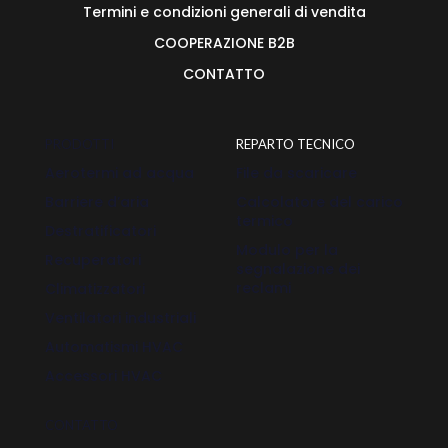
Termini e condizioni generali di vendita
COOPERAZIONE B2B
CONTATTO
PRODOTTI
REPARTO TECNICO
Aerotermi ad acqua
File da scaricare
Barriere d’aria
Calcolatore del carico
termico
Destratificatori
Modulo per la
Recuperatori
segnalazione dei
reclami
Climatizzatori
Ventilatori industriali
Automatismi HVAC
Accessori HVAC
CONTATTO