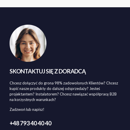
SKONTAKTUJ SIĘ Z DORADCĄ
Chcesz dołączyć do grona 98% zadowolonych Klientów? Chcesz
kupić nasze produkty do dalszej odsprzedaży? Jesteś
projektantem? Instalatorem? Chcesz nawiązać współpracę B2B
na korzystnych warunkach?
Zadzwoń lub napisz!
+48 793 40 40 40