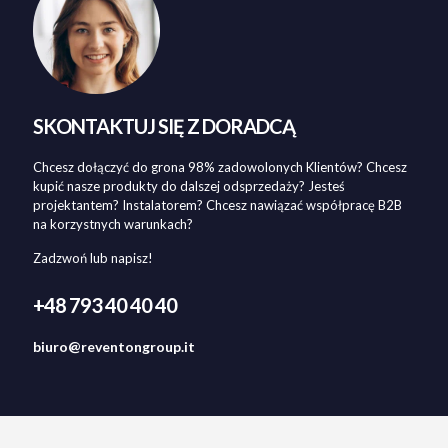
SKONTAKTUJ SIĘ Z DORADCĄ
Chcesz dołączyć do grona 98% zadowolonych Klientów? Chcesz
kupić nasze produkty do dalszej odsprzedaży? Jesteś
projektantem? Instalatorem? Chcesz nawiązać współpracę B2B
na korzystnych warunkach?
Zadzwoń lub napisz!
+48 793 40 40 40
biuro@reventongroup.it