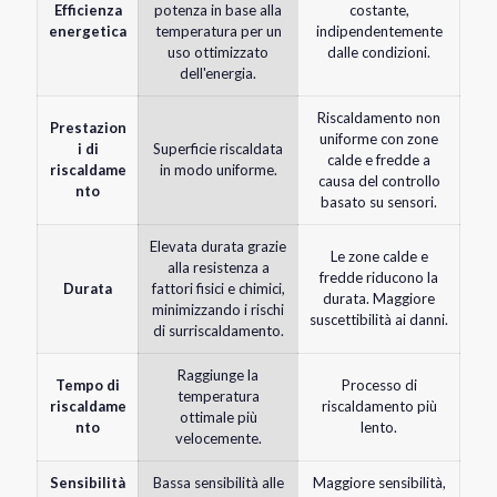
Efficienza
potenza in base alla
costante,
energetica
temperatura per un
indipendentemente
uso ottimizzato
dalle condizioni.
dell'energia
.
Riscaldamento non
Prestazion
uniforme con zone
i di
Superficie riscaldata
calde e fredde a
riscaldame
in modo uniforme.
causa del controllo
nto
basato su sensori.
Elevata durata grazie
Le zone calde e
alla resistenza a
fredde riducono la
Durata
fattori fisici e chimici,
durata. Maggiore
minimizzando i rischi
suscettibilità ai danni.
di surriscaldamento.
Raggiunge la
Tempo di
Processo di
temperatura
riscaldame
riscaldamento più
ottimale più
nto
lento.
velocemente.
Sensibilità
Bassa sensibilità alle
Maggiore sensibilità,