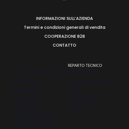
INFORMAZIONI SULL’AZIENDA
Termini e condizioni generali di vendita
COOPERAZIONE B2B
CONTATTO
PRODOTTI
REPARTO TECNICO
Aerotermi ad acqua
File da scaricare
Barriere d’aria
Calcolatore del carico
termico
Destratificatori
Modulo per la
Recuperatori
segnalazione dei
reclami
Climatizzatori
Ventilatori industriali
Automatismi HVAC