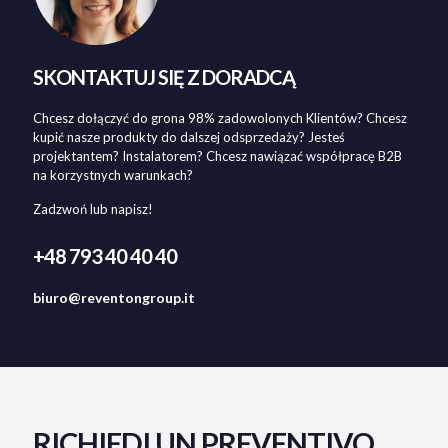
SKONTAKTUJ SIĘ Z DORADCĄ
Chcesz dołączyć do grona 98% zadowolonych Klientów? Chcesz
kupić nasze produkty do dalszej odsprzedaży? Jesteś
projektantem? Instalatorem? Chcesz nawiązać współpracę B2B
na korzystnych warunkach?
Zadzwoń lub napisz!
+48 793 40 40 40
biuro@reventongroup.it
RICHIEDI UN PREVENTIVO