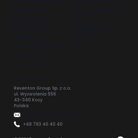
Aerotermi ad acqua
File da scaricare
Barriere d’aria
Calcolatore del carico
termico
Destratificatori
Modulo per la
Recuperatori
segnalazione dei
reclami
Climatizzatori
Ventilatori industriali
Automatismi HVAC
Accessori HVAC
CONTATTO
Reventon Group Sp. z o.o.
ul. Wyzwolenia 556
43-340 Kozy
Polska
export@reventongroup.eu
+48 793 40 40 40