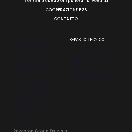
Termini e condizioni generali di vendita
COOPERAZIONE B2B
CONTATTO
PRODOTTI
REPARTO TECNICO
Aerotermi ad acqua
File da scaricare
Barriere d’aria
Calcolatore del carico
termico
Destratificatori
Modulo per la
Recuperatori
segnalazione dei
reclami
Climatizzatori
Ventilatori industriali
Automatismi HVAC
Accessori HVAC
CONTATTO
Reventon Group Sp. z o.o.