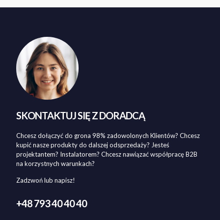
SKONTAKTUJ SIĘ Z DORADCĄ
Chcesz dołączyć do grona 98% zadowolonych Klientów? Chcesz
kupić nasze produkty do dalszej odsprzedaży? Jesteś
projektantem? Instalatorem? Chcesz nawiązać współpracę B2B
na korzystnych warunkach?
Zadzwoń lub napisz!
+48 793 40 40 40