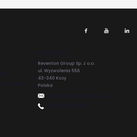
CONTATTO
Reventon Group Sp. z o.o.
ul. Wyzwolenia 556
ico
43-340 Kozy
dei reclami
Polska
export@reventongroup.eu
+48 793 40 40 40