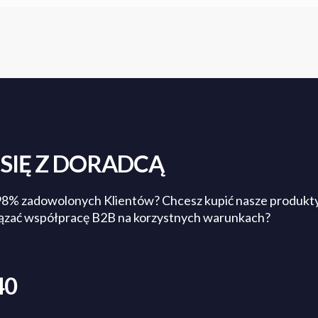
SIĘ Z DORADCĄ
98% zadowolonych Klientów? Chcesz kupić nasze produkty
ązać współpracę B2B na korzystnych warunkach?
40