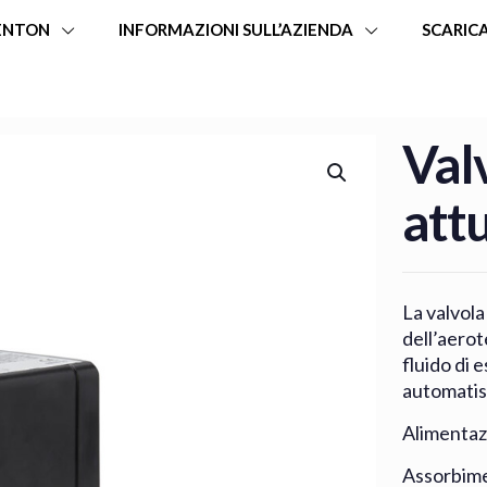
ENTON
INFORMAZIONI SULL’AZIENDA
SCARIC
Valv
att
La valvola
dell’aerot
fluido di e
automatis
Alimentaz
Assorbime