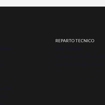
REPARTO TECNICO
 acqua
File da scaricare
a
Calcolatore del carico term
ri
Modulo per la segnalazione 
ustriali
 HVAC
VAC