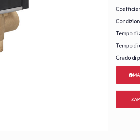
Coefficien
Condizioni
Tempo di 
Tempo di c
Grado di p
MA
ZAP