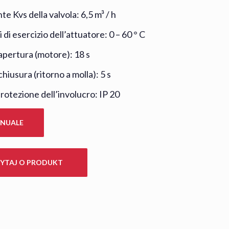
te Kvs della valvola: 6,5 m³ / h
 di esercizio dell’attuatore: 0 – 60 ° C
apertura (motore): 18 s
hiusura (ritorno a molla): 5 s
rotezione dell’involucro: IP 20
NUALE
YTAJ O PRODUKT