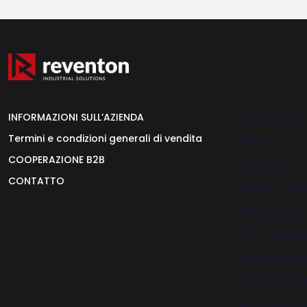
INFORMAZIONI SULL’AZIENDA
PRODOTTI
Termini e condizioni generali di vendita
Aerotermi ad
COOPERAZIONE B2B
Barriere d’ari
CONTATTO
Destratificato
Recuperatori
Climatizzatori
Ventilatori ind
Automatismi
Accessori H