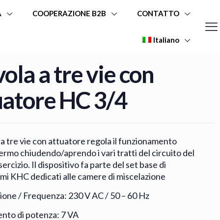
A
COOPERAZIONE B2B
CONTATTO
Italiano
ola a tre vie con
uatore HC 3/4
 a tre vie con attuatore regola il funzionamento
ermo chiudendo/aprendo i vari tratti del circuito del
sercizio. Il dispositivo fa parte del set base di
mi KHC dedicati alle camere di miscelazione
ione / Frequenza: 230 V AC / 50 – 60 Hz
nto di potenza: 7 VA